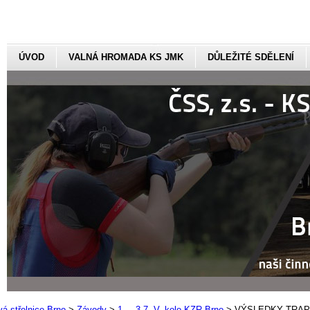
ÚVOD
VALNÁ HROMADA KS JMK
DŮLEŽITÉ SDĚLENÍ
á střelnice Brno
>
Závody
>
1. – 3.7. V. kolo KZR Brno
>
VÝSLEDKY TRA